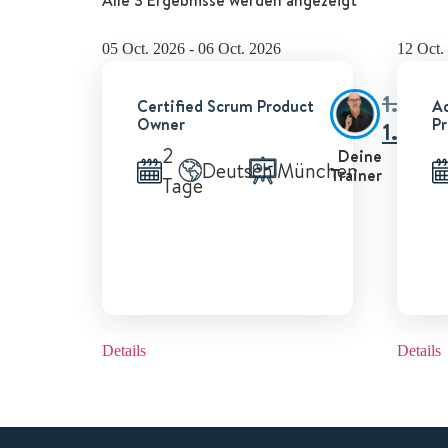
05 Oct. 2026 - 06 Oct. 2026
12 Oct.
1.500
Certified Scrum Product
Ad
Owner
P
1.400
2
Zzgl
Deine
Deutsch
München
Trainer
Tage
Details
Details