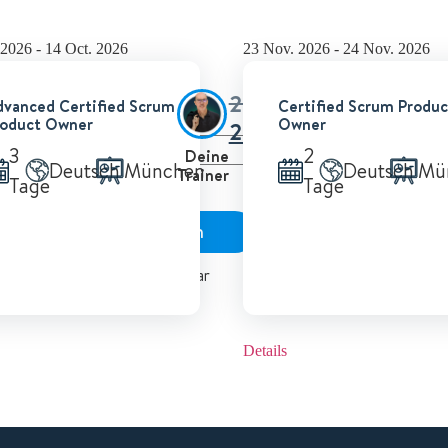
 2026 - 14 Oct. 2026
23 Nov. 2026 - 24 Nov. 2026
,00
€
2.200,00
€
vanced Certified Scrum
Certified Scrum Produc
-
roduct Owner
Owner
,00
€
2.050,00
€
3
2
. MwSt
Zzgl. MwSt
Deine
Deutsch
München
Deutsch
Mü
Trainer
Tage
Tage
+
Jetzt buchen
Jetzt
Plätze verfügbar
Plätze 
Details