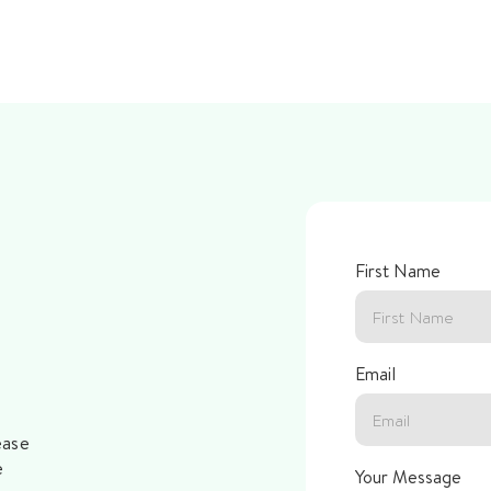
First Name
Email
ease
e
Your Message