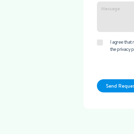
I agree that
the privacy p
Send Reque
Alternative: