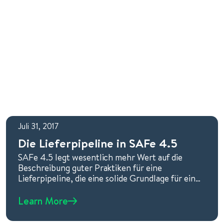
Juli 31, 2017
Die Lieferpipeline in SAFe 4.5
SAFe 4.5 legt wesentlich mehr Wert auf die
Beschreibung guter Praktiken für eine
Lieferpipeline, die eine solide Grundlage für einen
zuverlässigen, effektiven und kontinuierlichen
Wertstrom
Learn More