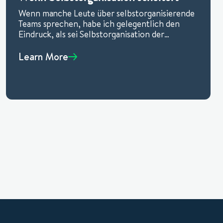
Wenn manche Leute über selbstorganisierende
Teams sprechen, habe ich gelegentlich den
Eindruck, als sei Selbstorganisation der
Zauberstab, der alle Probleme löst. Seien wir
ehrlich: Selbstorganisation
Learn More