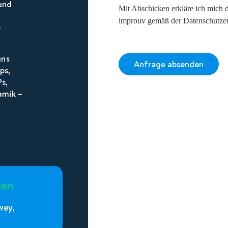
und
Mit Abschicken erkläre ich mich 
improuv gemäß der Datenschutzer
e
uns
Anfrage absenden
ps,
s,
Alternative:
amik –
men
wey,