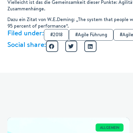
Vielleicht ist das die Gemeinsamkeit dieser Punkte: Agilitä
Zusammenhänge.
Dazu ein Zitat von W.E.Deming: „The system that people wo
95 percent of performance“.
Filed under:
2018
Agile Führung
Agil
Social share:
ALLGEMEIN