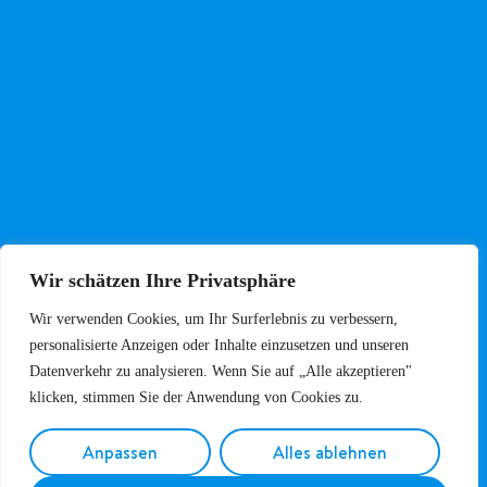
Über Uns
Alle Trainings
Kontakt
Datenschutz und DSGVO
Impressum
Newsletter abonnieren
Wir schätzen Ihre Privatsphäre
Wir verwenden Cookies, um Ihr Surferlebnis zu verbessern,
personalisierte Anzeigen oder Inhalte einzusetzen und unseren
Datenverkehr zu analysieren. Wenn Sie auf „Alle akzeptieren"
klicken, stimmen Sie der Anwendung von Cookies zu.
Anpassen
Alles ablehnen
Abonnieren