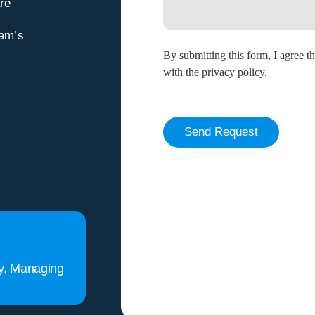
re
eam’s
By submitting this form, I agree 
with the privacy policy.
Send Request
Alternative:
y, Managing