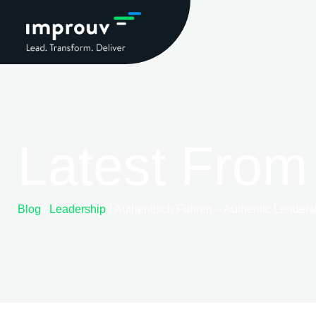
Latest From
Blog
/
Leadership
/ Authentisch Führen – Authentic Leaders