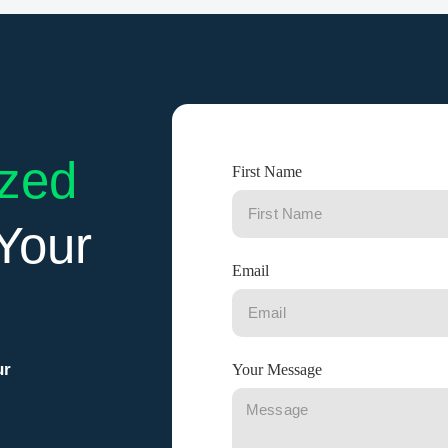
zed
First Name
Your
Email
ur
Your Message