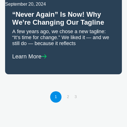
September 20, 2024
“Never Again” Is Now! Why
We’re Changing Our Tagline
A few years ago, we chose a new tagline:
“It’s time for change.” We liked it — and we
still do — because it reflects
Learn More
1
2
3