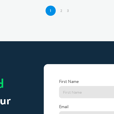
1
2
3
d
First Name
ur
Email