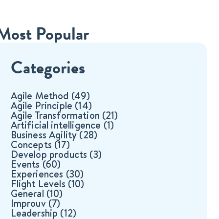
Most Popular
Categories
Agile Method
(49)
Agile Principle
(14)
Agile Transformation
(21)
Artificial intelligence
(1)
Business Agility
(28)
Concepts
(17)
Develop products
(3)
Events
(60)
Experiences
(30)
Flight Levels
(10)
General
(10)
Improuv
(7)
Leadership
(12)