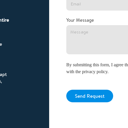
ntire
Your Message
e
By submitting this form, I agree 
with the privacy policy.
dapt
,
Send Request
Alternative: